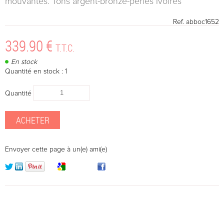
mouvantes. Tons argent-bronze-perles ivoires
Ref.
abboc1652
339
.90
€
T.T.C.
En stock
Quantité en stock : 1
Quantité
Envoyer cette page à un(e) ami(e)