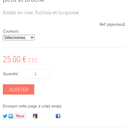
picot et broche
Existe en noir, fuchsia et turquoise
Ref.
piplumes2
Couleurs :
25
.00
€
T.T.C.
Quantité
Envoyer cette page à un(e) ami(e)