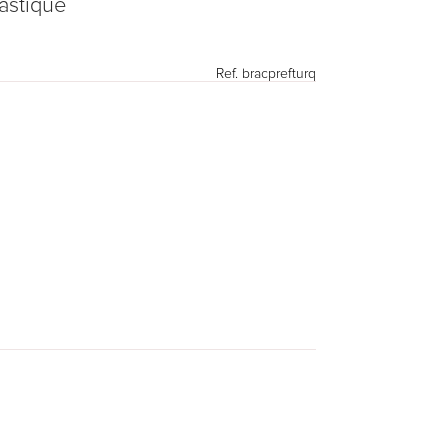
lastique
Ref.
bracprefturq