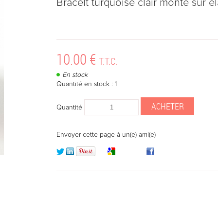
Bracelt turquoise clair monté sur é
10
.00
€
T.T.C.
En stock
Quantité en stock : 1
Quantité
Envoyer cette page à un(e) ami(e)