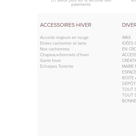
En savoir plus sur la sécurité des
* Vo
paiements
ACCESSOIRES HIVER
DIVE
Accords majeurs en rouge
WAX
Etoles cachemire et laine
IDÉES
Nos cachemires
EN CRO
Chapeaux/bonnets d'hiver
ACCESS
Gants hiver
CRÉAT
Echarpes Torrente
MARIE 
ESPAC
BOITE
DÉPÔT
TOUT S
TOUT S
BONNE