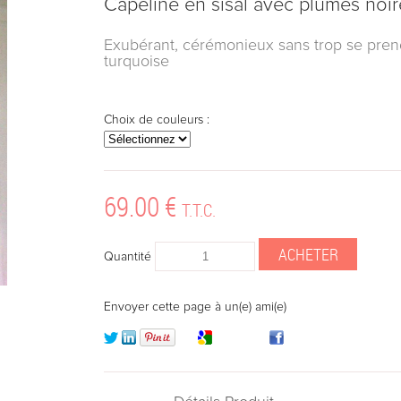
Capeline en sisal avec plumes no
Exubérant, cérémonieux sans trop se prendr
turquoise
Choix de couleurs :
69
.00
€
T.T.C.
Quantité
Envoyer cette page à un(e) ami(e)