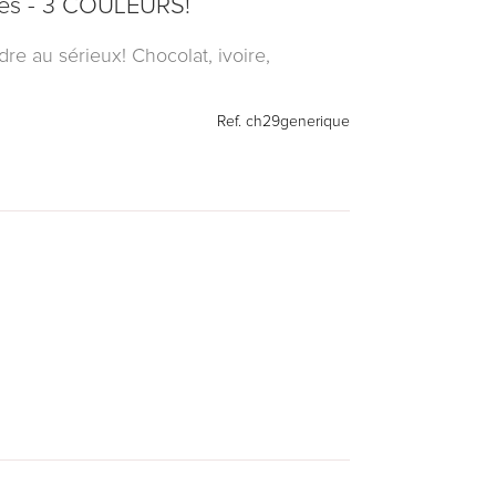
ires - 3 COULEURS!
e au sérieux! Chocolat, ivoire,
Ref.
ch29generique