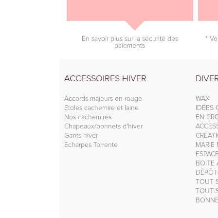
En savoir plus sur la sécurité des
* Vo
paiements
ACCESSOIRES HIVER
DIVE
Accords majeurs en rouge
WAX
Etoles cachemire et laine
IDÉES
Nos cachemires
EN CRO
Chapeaux/bonnets d'hiver
ACCESS
Gants hiver
CRÉAT
Echarpes Torrente
MARIE 
ESPAC
BOITE
DÉPÔT
TOUT S
TOUT S
BONNE