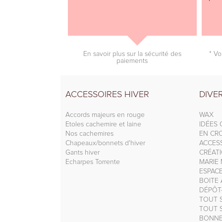
En savoir plus sur la sécurité des
* Vo
paiements
ACCESSOIRES HIVER
DIVE
Accords majeurs en rouge
WAX
Etoles cachemire et laine
IDÉES
Nos cachemires
EN CRO
Chapeaux/bonnets d'hiver
ACCESS
Gants hiver
CRÉAT
Echarpes Torrente
MARIE 
ESPAC
BOITE
DÉPÔT
TOUT S
TOUT S
BONNE