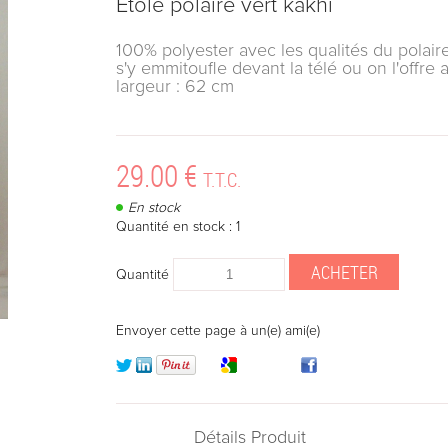
Etole polaire vert kakhi
100% polyester avec les qualités du polaire 
s'y emmitoufle devant la télé ou on l'offre 
largeur : 62 cm
29
.00
€
T.T.C.
En stock
Quantité en stock : 1
Quantité
Envoyer cette page à un(e) ami(e)
Détails Produit