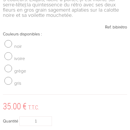
serre-tête):la quintessence du rétro avec ses deux
fleurs en gros grain sagement aplaties sur la calotte
noire et sa voilette mouchetée.
Ref.
bibirétro
Couleurs disponibles :
noir
ivoire
grège
gris
35
.00
€
T.T.C.
Quantité