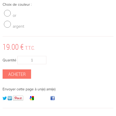
Choix de couleur :
or
argent
19
.00
€
T.T.C.
Quantité
Envoyer cette page à un(e) ami(e)