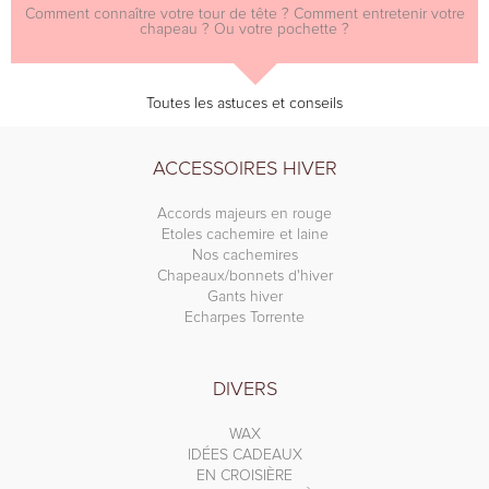
Comment connaître votre tour de tête ? Comment entretenir votre
chapeau ? Ou votre pochette ?
Toutes les astuces et conseils
ACCESSOIRES HIVER
Accords majeurs en rouge
Etoles cachemire et laine
Nos cachemires
Chapeaux/bonnets d'hiver
Gants hiver
Echarpes Torrente
DIVERS
WAX
IDÉES CADEAUX
EN CROISIÈRE