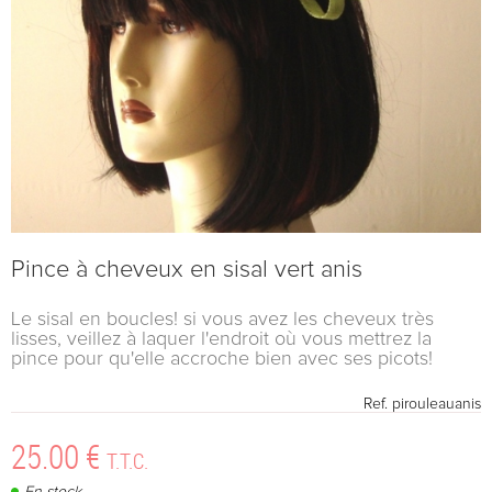
Pince à cheveux en sisal vert anis
Le sisal en boucles! si vous avez les cheveux très
lisses, veillez à laquer l'endroit où vous mettrez la
pince pour qu'elle accroche bien avec ses picots!
Ref.
pirouleauanis
25
.00
€
T.T.C.