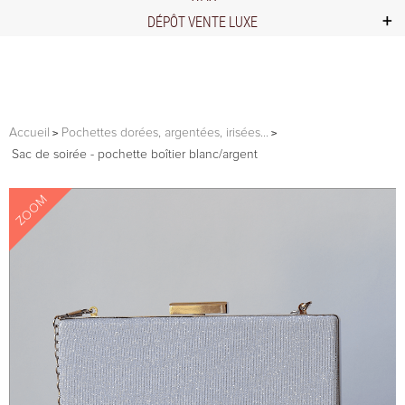
DÉPÔT VENTE LUXE
Accueil
Pochettes dorées, argentées, irisées...
Sac de soirée - pochette boîtier blanc/argent
ZOOM