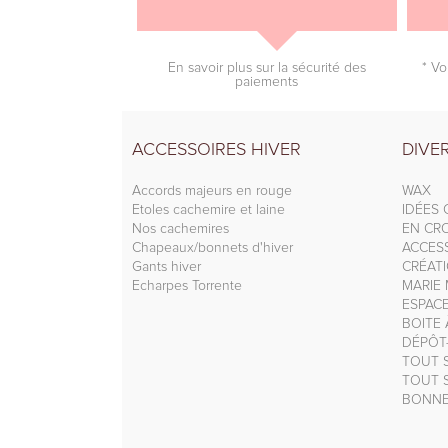
En savoir plus sur la sécurité des
* Vo
paiements
ACCESSOIRES HIVER
DIVE
Accords majeurs en rouge
WAX
Etoles cachemire et laine
IDÉES
Nos cachemires
EN CRO
Chapeaux/bonnets d'hiver
ACCESS
Gants hiver
CRÉAT
Echarpes Torrente
MARIE 
ESPAC
BOITE
DÉPÔT
TOUT S
TOUT S
BONNE