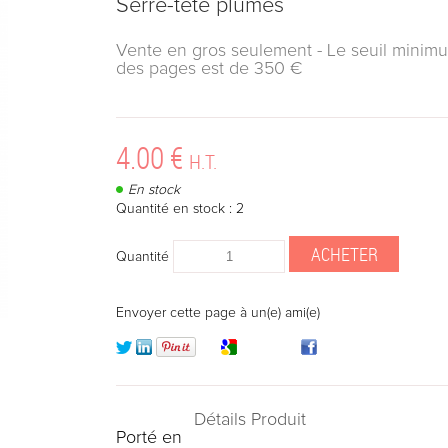
Serre-tête plumes
Vente en gros seulement - Le seuil minim
des pages est de 350 €
4
.00
€
H.T.
En stock
Quantité en stock : 2
Quantité
Envoyer cette page à un(e) ami(e)
Détails Produit
Porté en