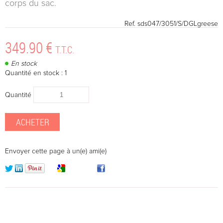
corps du sac.
Ref.
sds047/3051/S/DGLgreese
349
.90
€
T.T.C.
En stock
Quantité en stock : 1
Quantité
Envoyer cette page à un(e) ami(e)