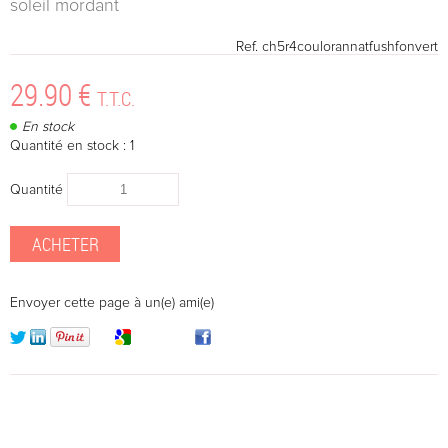
soleil mordant
Ref.
ch5r4coulorannatfushfonvert
29
.90
€
T.T.C.
En stock
Quantité en stock : 1
Quantité
Envoyer cette page à un(e) ami(e)